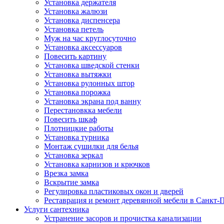
Установка держателя
Установка жалюзи
Установка диспенсера
Установка петель
Муж на час круглосуточно
Установка аксессуаров
Повесить картину
Установка шведской стенки
Установка вытяжки
Установка рулонных штор
Установка порожка
Установка экрана под ванну
Перестановкка мебели
Повесить шкаф
Плотницкие работы
Установка турника
Монтаж сушилки для белья
Установка зеркал
Установка карнизов и крючков
Врезка замка
Вскрытие замка
Регулировка пластиковых окон и дверей
Реставрация и ремонт деревянной мебели в Санкт-
Услуги сантехника
Устранение засоров и прочистка канализации