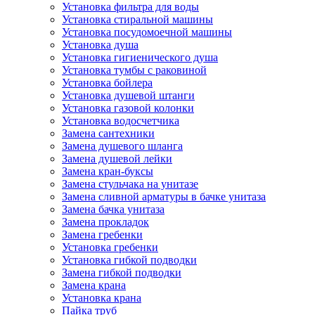
Установка фильтра для воды
Установка стиральной машины
Установка посудомоечной машины
Установка душа
Установка гигиенического душа
Установка тумбы с раковиной
Установка бойлера
Установка душевой штанги
Установка газовой колонки
Установка водосчетчика
Замена сантехники
Замена душевого шланга
Замена душевой лейки
Замена кран-буксы
Замена cтульчака на унитазе
Замена сливной арматуры в бачке унитаза
Замена бачка унитаза
Замена прокладок
Замена гребенки
Установка гребенки
Установка гибкой подводки
Замена гибкой подводки
Замена крана
Установка крана
Пайка труб