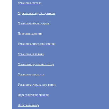
Установка петель
Муж на час круглосуточно
Установка аксессуаров
Повесить картину
Установка шведской стенки
Установка вытяжки
Установка рулонных штор
Установка порожка
Установка экрана под ванну
Перестановкка мебели
Повесить шкаф