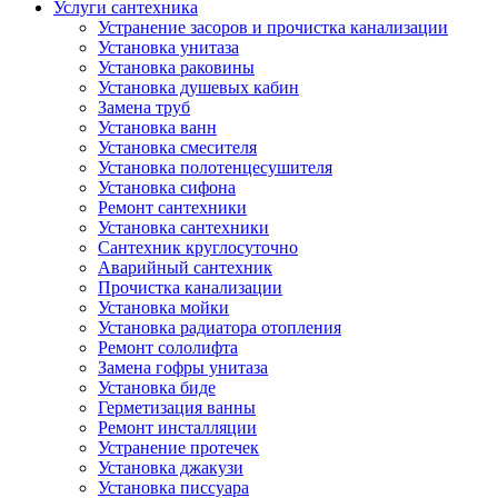
Услуги сантехника
Устранение засоров и прочистка канализации
Установка унитаза
Установка раковины
Установка душевых кабин
Замена труб
Установка ванн
Установка смесителя
Установка полотенцесушителя
Установка сифона
Ремонт сантехники
Установка сантехники
Сантехник круглосуточно
Аварийный сантехник
Прочистка канализации
Установка мойки
Установка радиатора отопления
Ремонт сололифта
Замена гофры унитаза
Установка биде
Герметизация ванны
Ремонт инсталляции
Устранение протечек
Установка джакузи
Установка писсуара