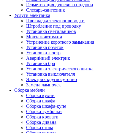
Герметизация душевого поддона
Слесарь-сантехник
Услуги электрика
Прокладка электропроводки
Штробление под проводку
Установка светильников
Монтаж автомата
Устранение короткого замыкания
Установка розеток
Установка люстр
Аварийный электрик
Установка бра
Установка электрического щитка
Установка выключателя
Электрик круглосуточно
Замена лампочек
Сборка мебели
Сборка кухни
Сборка шкафа
Сборка шкафа-купе
Сборка тумбочки
Сборка кровати
Сборка дивана
Сборка стола
Сборка комода