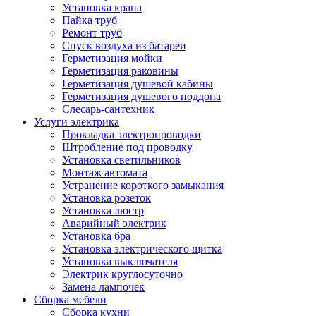
Установка крана
Пайка труб
Ремонт труб
Спуск воздуха из батареи
Герметизация мойки
Герметизация раковины
Герметизация душевой кабины
Герметизация душевого поддона
Слесарь-сантехник
Услуги электрика
Прокладка электропроводки
Штробление под проводку
Установка светильников
Монтаж автомата
Устранение короткого замыкания
Установка розеток
Установка люстр
Аварийный электрик
Установка бра
Установка электрического щитка
Установка выключателя
Электрик круглосуточно
Замена лампочек
Сборка мебели
Сборка кухни