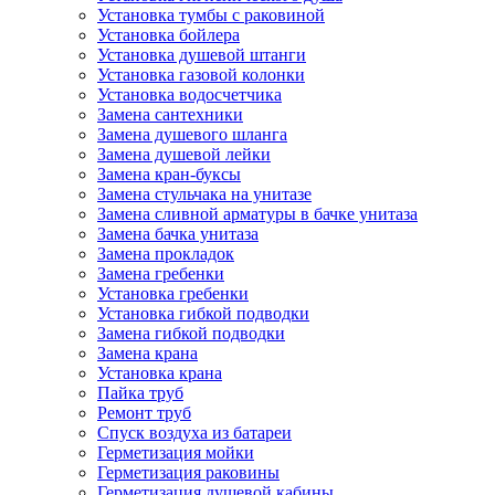
Установка тумбы с раковиной
Установка бойлера
Установка душевой штанги
Установка газовой колонки
Установка водосчетчика
Замена сантехники
Замена душевого шланга
Замена душевой лейки
Замена кран-буксы
Замена cтульчака на унитазе
Замена сливной арматуры в бачке унитаза
Замена бачка унитаза
Замена прокладок
Замена гребенки
Установка гребенки
Установка гибкой подводки
Замена гибкой подводки
Замена крана
Установка крана
Пайка труб
Ремонт труб
Спуск воздуха из батареи
Герметизация мойки
Герметизация раковины
Герметизация душевой кабины